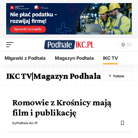
Migawki z Podhala
Magazyn Podhala
IKC TV
IKC TV|Magazyn Podhala
Romowie z Krośnicy mają
film i publikację
By
Podhale.ikc.pl