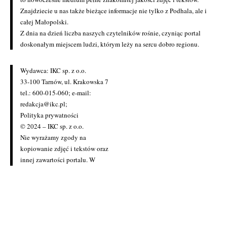
Znajdziecie u nas także bieżące informacje nie tylko z Podhala, ale i
całej Małopolski.
Z dnia na dzień liczba naszych czytelników rośnie, czyniąc portal
doskonałym miejscem ludzi, którym leży na sercu dobro regionu.
Wydawca: IKC sp. z o.o.
33-100 Tarnów, ul. Krakowska 7
tel.: 600-015-060; e-mail:
redakcja@ikc.pl
;
Polityka prywatności
© 2024 – IKC sp. z o.o.
Nie wyrażamy zgody na
kopiowanie zdjęć i tekstów oraz
innej zawartości portalu. W
przypadku zainteresowania
zakupem licencji prosimy o
kontakt z redakcją
(redakcja@ikc.pl)