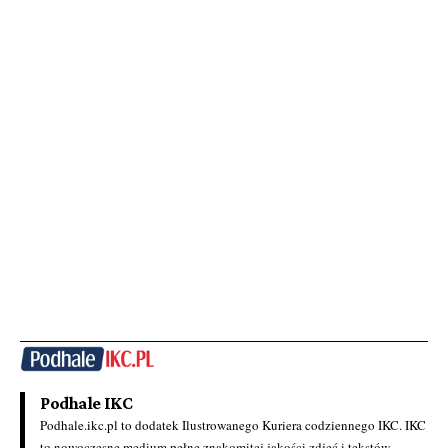
Podhale IKC
Podhale.ikc.pl to dodatek Ilustrowanego Kuriera codziennego IKC. IKC
to nowoczesne medium pełne znakomitej jakości zdjęć i tekstów.