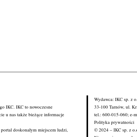
Wydawca: IKC sp. z o
ego IKC. IKC to nowoczesne
33-100 Tarnów, ul. K
ie u nas także bieżące informacje
tel.: 600-015-060; e-m
Polityka prywatności
c portal doskonałym miejscem ludzi,
© 2024 – IKC sp. z o.