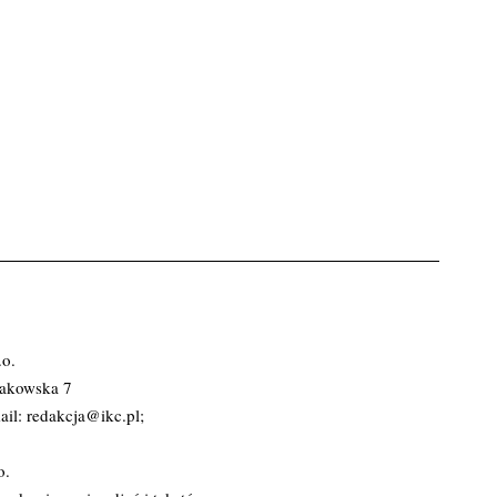
.o.
rakowska 7
ail:
redakcja@ikc.pl
;
o.