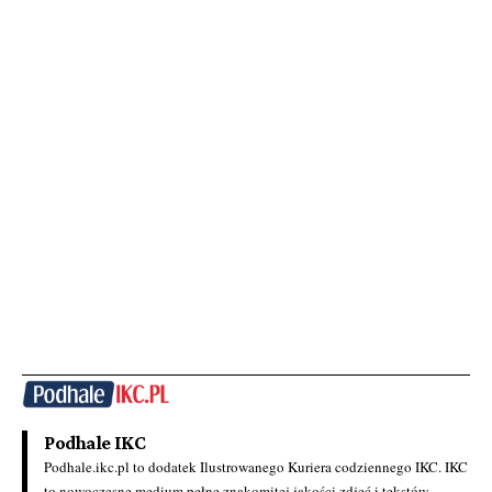
Podhale IKC
Podhale.ikc.pl to dodatek Ilustrowanego Kuriera codziennego IKC. IKC
to nowoczesne medium pełne znakomitej jakości zdjęć i tekstów.