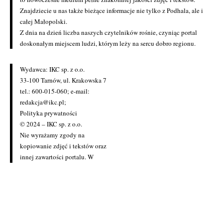
Znajdziecie u nas także bieżące informacje nie tylko z Podhala, ale i
całej Małopolski.
Z dnia na dzień liczba naszych czytelników rośnie, czyniąc portal
doskonałym miejscem ludzi, którym leży na sercu dobro regionu.
Wydawca: IKC sp. z o.o.
33-100 Tarnów, ul. Krakowska 7
tel.: 600-015-060; e-mail:
redakcja@ikc.pl
;
Polityka prywatności
© 2024 – IKC sp. z o.o.
Nie wyrażamy zgody na
kopiowanie zdjęć i tekstów oraz
innej zawartości portalu. W
przypadku zainteresowania
zakupem licencji prosimy o
kontakt z redakcją
(redakcja@ikc.pl)