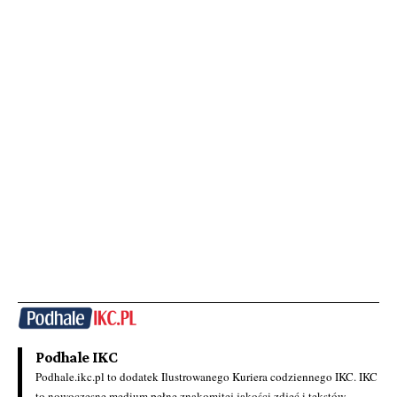
Podhale IKC
Podhale.ikc.pl to dodatek Ilustrowanego Kuriera codziennego IKC. IKC
to nowoczesne medium pełne znakomitej jakości zdjęć i tekstów.