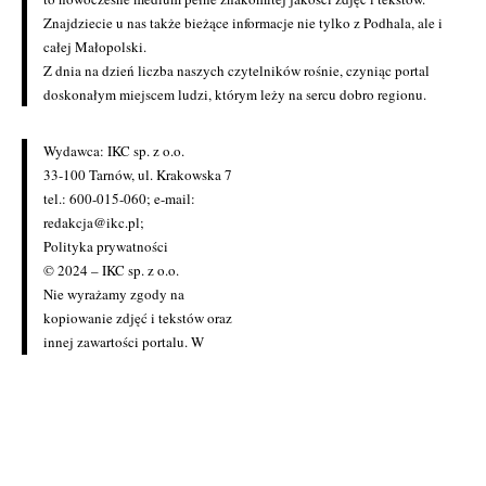
Znajdziecie u nas także bieżące informacje nie tylko z Podhala, ale i
całej Małopolski.
Z dnia na dzień liczba naszych czytelników rośnie, czyniąc portal
doskonałym miejscem ludzi, którym leży na sercu dobro regionu.
Wydawca: IKC sp. z o.o.
33-100 Tarnów, ul. Krakowska 7
tel.: 600-015-060; e-mail:
redakcja@ikc.pl
;
Polityka prywatności
© 2024 – IKC sp. z o.o.
Nie wyrażamy zgody na
kopiowanie zdjęć i tekstów oraz
innej zawartości portalu. W
przypadku zainteresowania
zakupem licencji prosimy o
kontakt z redakcją
(redakcja@ikc.pl)