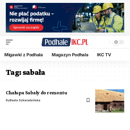
Migawki z Podhala
Magazyn Podhala
IKC TV
Tag:
sabała
Chałupa Sabały do remontu
By
Beata Szkaradzińska