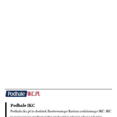
Podhale IKC
Podhale.ikc.pl to dodatek Ilustrowanego Kuriera codziennego IKC. IKC
to nowoczesne medium pełne znakomitej jakości zdjęć i tekstów.