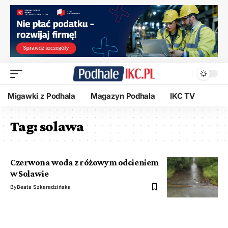
Migawki z Podhala
Magazyn Podhala
IKC TV
Tag:
solawa
Czerwona woda z różowym odcieniem
w Solawie
By
Beata Szkaradzińska