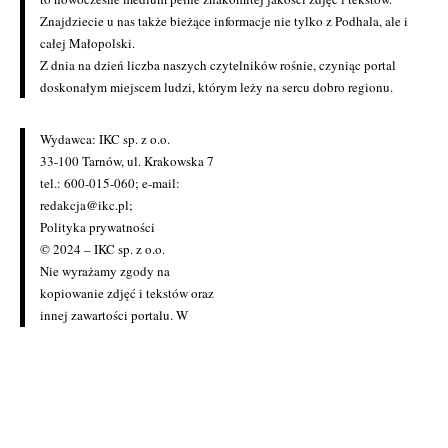
Znajdziecie u nas także bieżące informacje nie tylko z Podhala, ale i
całej Małopolski.
Z dnia na dzień liczba naszych czytelników rośnie, czyniąc portal
doskonałym miejscem ludzi, którym leży na sercu dobro regionu.
Wydawca: IKC sp. z o.o.
33-100 Tarnów, ul. Krakowska 7
tel.: 600-015-060; e-mail:
redakcja@ikc.pl
;
Polityka prywatności
© 2024 – IKC sp. z o.o.
Nie wyrażamy zgody na
kopiowanie zdjęć i tekstów oraz
innej zawartości portalu. W
przypadku zainteresowania
zakupem licencji prosimy o
kontakt z redakcją
(redakcja@ikc.pl)