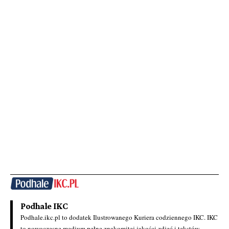
Podhale IKC
Podhale.ikc.pl to dodatek Ilustrowanego Kuriera codziennego IKC. IKC
to nowoczesne medium pełne znakomitej jakości zdjęć i tekstów.