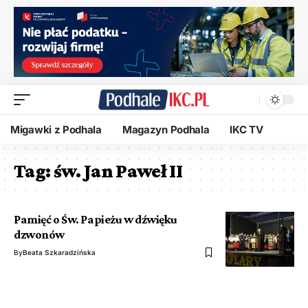
Migawki z Podhala
Magazyn Podhala
IKC TV
Tag:
św. Jan Paweł II
Pamięć o Św. Papieżu w dźwięku
dzwonów
By
Beata Szkaradzińska