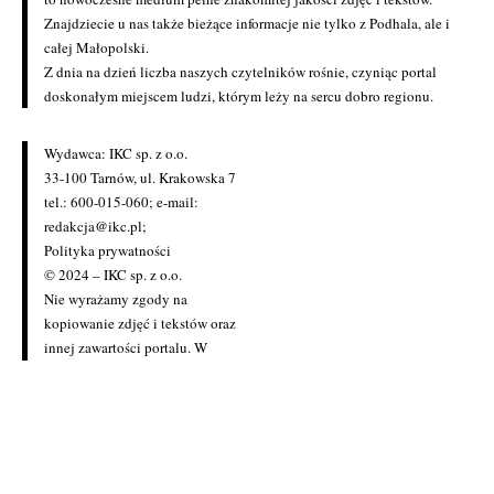
Znajdziecie u nas także bieżące informacje nie tylko z Podhala, ale i
całej Małopolski.
Z dnia na dzień liczba naszych czytelników rośnie, czyniąc portal
doskonałym miejscem ludzi, którym leży na sercu dobro regionu.
Wydawca: IKC sp. z o.o.
33-100 Tarnów, ul. Krakowska 7
tel.: 600-015-060; e-mail:
redakcja@ikc.pl
;
Polityka prywatności
© 2024 – IKC sp. z o.o.
Nie wyrażamy zgody na
kopiowanie zdjęć i tekstów oraz
innej zawartości portalu. W
przypadku zainteresowania
zakupem licencji prosimy o
kontakt z redakcją
(redakcja@ikc.pl)