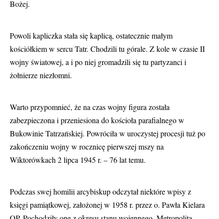
Bożej.
Powoli kapliczka stała się kaplicą, ostatecznie małym
kościółkiem w sercu Tatr. Chodzili tu górale. Z kole w czasie II
wojny światowej, a i po niej gromadzili się tu partyzanci i
żołnierze niezłomni.
Warto przypomnieć, że na czas wojny figura została
zabezpieczona i przeniesiona do kościoła parafialnego w
Bukowinie Tatrzańskiej. Powróciła w uroczystej procesji tuż po
zakończeniu wojny w rocznicę pierwszej mszy na
Wiktorówkach 2 lipca 1945 r. – 76 lat temu.
Podczas swej homilii arcybiskup odczytał niektóre wpisy z
księgi pamiątkowej, założonej w 1958 r. przez o. Pawła Kielara
OP. Pochodziły one z okresu stanu wojennego. Metropolita