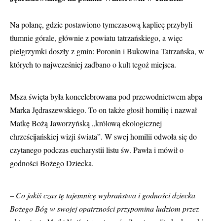
Na polanę, gdzie postawiono tymczasową kaplicę przybyli
tłumnie górale, głównie z powiatu tatrzańskiego, a więc
pielgrzymki doszły z gmin: Poronin i Bukowina Tatrzańska, w
których to najwcześniej zadbano o kult tegoż miejsca.
Msza święta była koncelebrowana pod przewodnictwem abpa
Marka Jędraszewskiego. To on także głosił homilię i nazwał
Matkę Bożą Jaworzyńską „królową ekologicznej
chrześcijańskiej wizji świata”. W swej homilii odwoła się do
czytanego podczas eucharystii listu św. Pawła i mówił o
godności Bożego Dziecka.
–
Co jakiś czas tę tajemnicę wybraństwa i godności dziecka
Bożego Bóg w swojej opatrzności przypomina ludziom przez