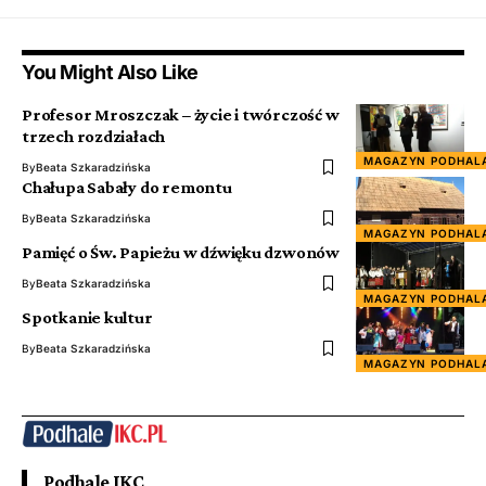
You Might Also Like
Profesor Mroszczak – życie i twórczość w
trzech rozdziałach
MAGAZYN PODHAL
By
Beata Szkaradzińska
Chałupa Sabały do remontu
By
Beata Szkaradzińska
MAGAZYN PODHAL
Pamięć o Św. Papieżu w dźwięku dzwonów
By
Beata Szkaradzińska
MAGAZYN PODHAL
Spotkanie kultur
By
Beata Szkaradzińska
MAGAZYN PODHAL
Podhale IKC