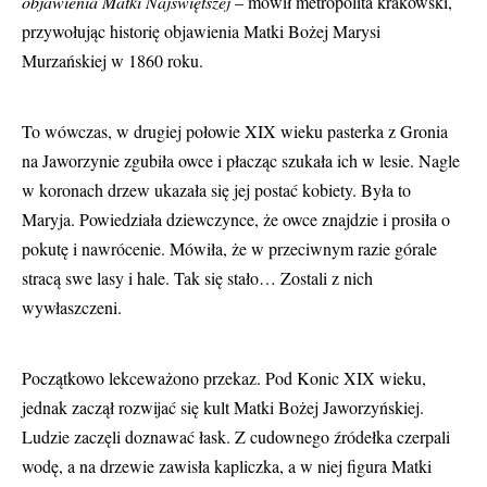
objawienia Matki Najświętszej
– mówił metropolita krakowski,
przywołując historię objawienia Matki Bożej Marysi
Murzańskiej w 1860 roku.
To wówczas, w drugiej połowie XIX wieku pasterka z Gronia
na Jaworzynie zgubiła owce i płacząc szukała ich w lesie. Nagle
w koronach drzew ukazała się jej postać kobiety. Była to
Maryja. Powiedziała dziewczynce, że owce znajdzie i prosiła o
pokutę i nawrócenie. Mówiła, że w przeciwnym razie górale
stracą swe lasy i hale. Tak się stało… Zostali z nich
wywłaszczeni.
Początkowo lekceważono przekaz. Pod Konic XIX wieku,
jednak zaczął rozwijać się kult Matki Bożej Jaworzyńskiej.
Ludzie zaczęli doznawać łask. Z cudownego źródełka czerpali
wodę, a na drzewie zawisła kapliczka, a w niej figura Matki