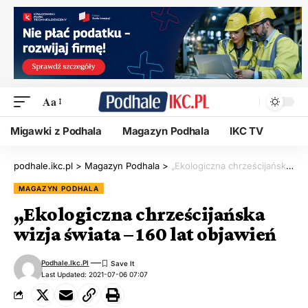
Aa
Migawki z Podhala
Magazyn Podhala
IKC TV
podhale.ikc.pl
>
Magazyn Podhala
>
„Ekologiczna chrześcijańska wizja świata – 160 lat objawień
MAGAZYN PODHALA
„Ekologiczna chrześcijańska
wizja świata – 160 lat objawień
Podhale.ikc.pl
Last Updated: 2021-07-06 07:07