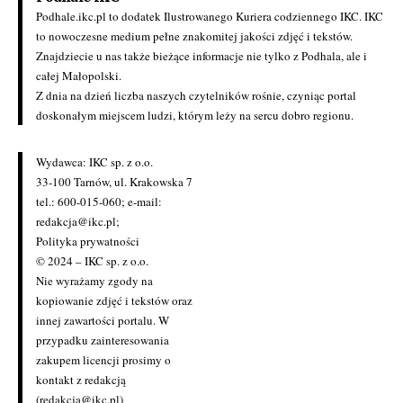
Podhale.ikc.pl to dodatek Ilustrowanego Kuriera codziennego IKC. IKC
to nowoczesne medium pełne znakomitej jakości zdjęć i tekstów.
Znajdziecie u nas także bieżące informacje nie tylko z Podhala, ale i
całej Małopolski.
Z dnia na dzień liczba naszych czytelników rośnie, czyniąc portal
doskonałym miejscem ludzi, którym leży na sercu dobro regionu.
Wydawca: IKC sp. z o.o.
33-100 Tarnów, ul. Krakowska 7
tel.: 600-015-060; e-mail:
redakcja@ikc.pl
;
Polityka prywatności
© 2024 – IKC sp. z o.o.
Nie wyrażamy zgody na
kopiowanie zdjęć i tekstów oraz
innej zawartości portalu. W
przypadku zainteresowania
zakupem licencji prosimy o
kontakt z redakcją
(redakcja@ikc.pl)