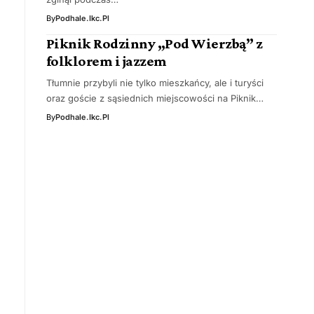
By
Podhale.ikc.pl
Piknik Rodzinny „Pod Wierzbą” z
folklorem i jazzem
Tłumnie przybyli nie tylko mieszkańcy, ale i turyści
oraz goście z sąsiednich miejscowości na Piknik…
By
Podhale.ikc.pl