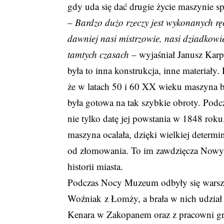
gdy uda się dać drugie życie maszynie s
–
Bardzo dużo rzeczy
jest wykonanych rę
dawniej nasi mistrzowie, nasi dziadkowie
tamtych czasach –
wyjaśniał Janusz Karp
była to inna konstrukcja, inne materiały
że w latach 50 i 60 XX wieku maszyna b
była gotowa na tak szybkie obroty. Podcz
nie tylko datę jej powstania w 1848 roku
maszyna ocalała, dzięki wielkiej determi
od złomowania. To im zawdzięcza Nowy
historii miasta.
Podczas Nocy Muzeum odbyły się warsztat
Woźniak z Łomży, a brała w nich udział
Kenara w Zakopanem oraz z pracowni gr