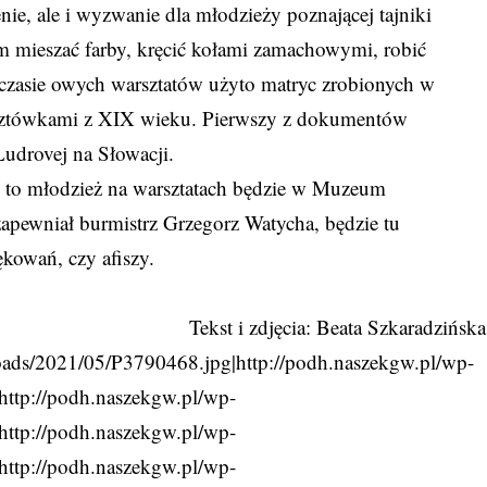
e, ale i wyzwanie dla młodzieży poznającej tajniki
 mieszać farby, kręcić kołami zamachowymi, robić
 czasie owych warsztatów użyto matryc zrobionych w
cztówkami z XIX wieku. Pierwszy z dokumentów
udrovej na Słowacji.
m, to młodzież na warsztatach będzie w Muzeum
 zapewniał burmistrz Grzegorz Watycha, będzie tu
kowań, czy afiszy.
Tekst i zdjęcia: Beata Szkaradzińska
loads/2021/05/P3790468.jpg|http://podh.naszekgw.pl/wp-
http://podh.naszekgw.pl/wp-
http://podh.naszekgw.pl/wp-
http://podh.naszekgw.pl/wp-