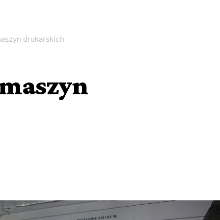
aszyn drukarskich
 maszyn