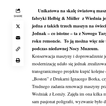
Unikatowa na skalę światową mas
SHARE
fabryki Helbig & Müller z Wiednia 
jedna z takich trzech maszyn na świec
Jednak – co istotne – ta z Nowego T
roku remoncie. To ją można więc nie t
podczas niedawnej Nocy Muzeum.
Konserwacja maszyny i doprowadzenie jej
modernizację udało się jednak zrealizow
transgranicznego projektu kupić kolejn
„Boston” z Drukarni Ignacego Borka, czy
Trudnego zadania renowacji maszyny prz
Woźniak z Łomży. Zajęła im ona kilka mi
sam pasjonat poligrafii, wyzwanie było dl