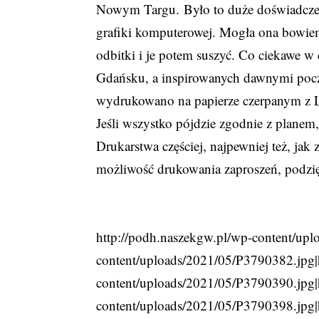
Nowym Targu. Było to duże doświadczeni
grafiki komputerowej. Mogła ona bowiem
odbitki i je potem suszyć. Co ciekawe w
Gdańsku, a inspirowanych dawnymi po
wydrukowano na papierze czerpanym z L
Jeśli wszystko pójdzie zgodnie z plane
Drukarstwa częściej, najpewniej też, jak
możliwość drukowania zaproszeń, podzię
http://podh.naszekgw.pl/wp-content/up
content/uploads/2021/05/P3790382.jpg|
content/uploads/2021/05/P3790390.jpg|
content/uploads/2021/05/P3790398.jpg|