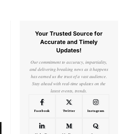
Your Trusted Source for
Accurate and Timely
Updates!
Our commitment to accuracy, impartiality,
and delivering breaking news as it happens
has earned us the trust of a vast audience.
Stay ahead with real-time updates on the
latest events, trends.
Facebook
Twitter
Instagram