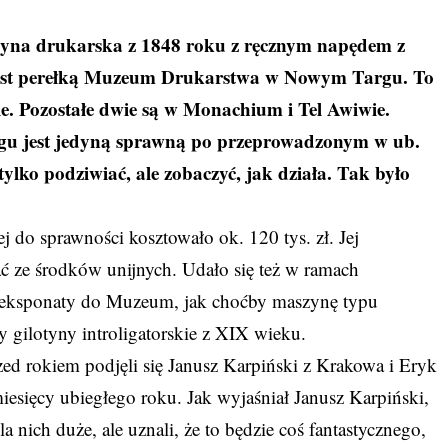
zyna drukarska z 1848 roku z ręcznym napędem z
jest perełką Muzeum Drukarstwa w Nowym Targu. To
ie. Pozostałe dwie są w Monachium i Tel Awiwie.
argu jest jedyną sprawną po przeprowadzonym w ub.
ylko podziwiać, ale zobaczyć, jak działa. Tak było
 do sprawności kosztowało ok. 120 tys. zł. Jej
ać ze środków unijnych. Udało się też w ramach
e eksponaty do Muzeum, jak choćby maszynę typu
 gilotyny introligatorskie z XIX wieku.
ed rokiem podjęli się Janusz Karpiński z Krakowa i Eryk
esięcy ubiegłego roku. Jak wyjaśniał Janusz Karpiński,
a nich duże, ale uznali, że to będzie coś fantastycznego,