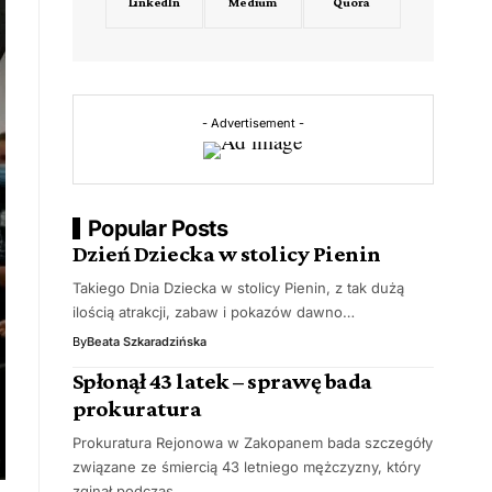
LinkedIn
Medium
Quora
- Advertisement -
Popular Posts
Dzień Dziecka w stolicy Pienin
Takiego Dnia Dziecka w stolicy Pienin, z tak dużą
ilością atrakcji, zabaw i pokazów dawno…
By
Beata Szkaradzińska
Spłonął 43 latek – sprawę bada
prokuratura
Prokuratura Rejonowa w Zakopanem bada szczegóły
związane ze śmiercią 43 letniego mężczyzny, który
zginął podczas…