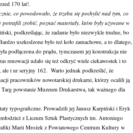
przed 170 lat!.
cznie, co powodowało, że trzeba się pochylić nad tym, co
 potrafili zrobić, poznać materiały, które były używane w
iński, podkreślając, że zadanie było niezwykle trudne, bo
. Bardzo uszkodzone było też koło zamachowe, a to dlatego,
yła podłączona do prądu, tymczasem jej konstrukcja nie
as renowacji udało się też odkryć wiele ciekawostek i to
, ale i nr seryjny 162. Warto jednak podkreślić, że
nacji pracowników nowotarskiej drukarni, którzy ocalili ją
 Targ powstanie Muzeum Drukarstwa, tak ważnego dla
y typograficzne. Prowadzili jej Janusz Karpiński i Eryk
 młodzież z Liceum Sztuk Plastycznych im. Antoniego
afiki Marii Mrożek z Powiatowego Centrum Kultury w