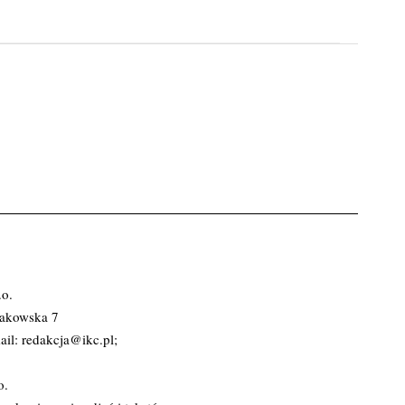
.o.
rakowska 7
ail:
redakcja@ikc.pl
;
o.