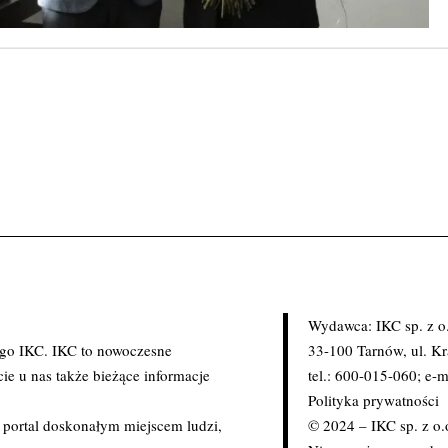
Wydawca: IKC sp. z o
ego IKC. IKC to nowoczesne
33-100 Tarnów, ul. K
ie u nas także bieżące informacje
tel.: 600-015-060; e-m
Polityka prywatności
c portal doskonałym miejscem ludzi,
© 2024 – IKC sp. z o.