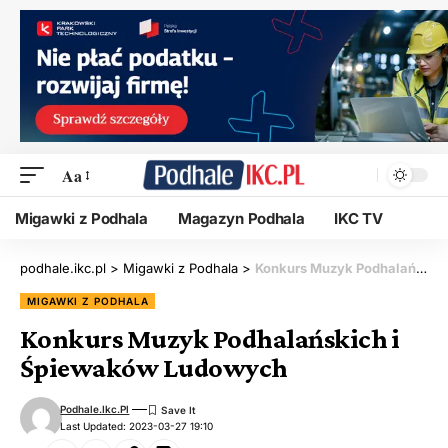
Aa
Migawki z Podhala
Magazyn Podhala
IKC TV
podhale.ikc.pl
>
Migawki z Podhala
>
Konkurs Muzyk Podhalańskich i Śpiewaków Ludowych
MIGAWKI Z PODHALA
Konkurs Muzyk Podhalańskich i
Śpiewaków Ludowych
Podhale.ikc.pl
Last Updated: 2023-03-27 19:10