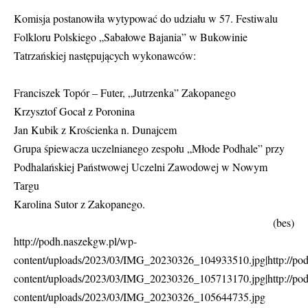
Komisja postanowiła wytypować do udziału w 57. Festiwalu
Folkloru Polskiego „Sabałowe Bajania” w Bukowinie
Tatrzańskiej następujących wykonawców:
Franciszek Topór – Futer, „Jutrzenka” Zakopanego
Krzysztof Gocał z Poronina
Jan Kubik z Krościenka n. Dunajcem
Grupa śpiewacza uczelnianego zespołu „Młode Podhale” przy
Podhalańskiej Państwowej Uczelni Zawodowej w Nowym
Targu
Karolina Sutor z Zakopanego.
(bes)
http://podh.naszekgw.pl/wp-
content/uploads/2023/03/IMG_20230326_104933510.jpg|http://po
content/uploads/2023/03/IMG_20230326_105713170.jpg|http://po
content/uploads/2023/03/IMG_20230326_105644735.jpg