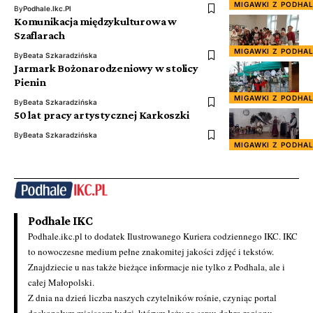
MIGAWKI Z PODHA
By
Podhale.ikc.pl
Komunikacja międzykulturowa w
Szaflarach
MIGAWKI Z PODHA
By
Beata Szkaradzińska
Jarmark Bożonarodzeniowy w stolicy
Pienin
MIGAWKI Z PODHA
By
Beata Szkaradzińska
50 lat pracy artystycznej Karkoszki
By
Beata Szkaradzińska
MIGAWKI Z PODHA
Podhale IKC
Podhale.ikc.pl to dodatek Ilustrowanego Kuriera codziennego IKC. IKC
to nowoczesne medium pełne znakomitej jakości zdjęć i tekstów.
Znajdziecie u nas także bieżące informacje nie tylko z Podhala, ale i
całej Małopolski.
Z dnia na dzień liczba naszych czytelników rośnie, czyniąc portal