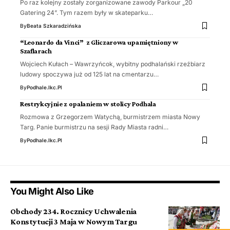
Po raz kolejny zostały zorganizowane zawody Parkour „20
Gatering 24”. Tym razem były w skateparku…
By
Beata Szkaradzińska
“Leonardo da Vinci” z Gliczarowa upamiętniony w
Szaflarach
Wojciech Kułach – Wawrzyńcok, wybitny podhalański rzeźbiarz
ludowy spoczywa już od 125 lat na cmentarzu…
By
Podhale.ikc.pl
Restrykcyjnie z opalaniem w stolicy Podhala
Rozmowa z Grzegorzem Watychą, burmistrzem miasta Nowy
Targ. Panie burmistrzu na sesji Rady Miasta radni…
By
Podhale.ikc.pl
You Might Also Like
Obchody 234. Rocznicy Uchwalenia
Konstytucji 3 Maja w Nowym Targu