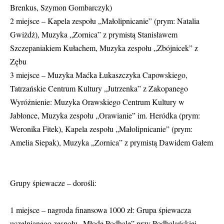
Brenkus, Szymon Gombarczyk)
2 miejsce – Kapela zespołu „Małolipnicanie” (prym: Natalia
Gwiżdż), Muzyka „Zornica” z prymistą Stanisławem
Szczepaniakiem Kułachem, Muzyka zespołu „Zbójnicek” z
Zębu
3 miejsce – Muzyka Maćka Łukaszczyka Capowskiego,
Tatrzańskie Centrum Kultury „Jutrzenka” z Zakopanego
Wyróżnienie: Muzyka Orawskiego Centrum Kultury w
Jabłonce, Muzyka zespołu „Orawianie” im. Heródka (prym:
Weronika Fitek), Kapela zespołu „Małolipnicanie” (prym:
Amelia Siepak), Muzyka „Zornica” z prymistą Dawidem Gałem
Grupy śpiewacze – dorośli:
1 miejsce – nagroda finansowa 1000 zł: Grupa śpiewacza
uczelnianego zespołu „Młode Podhale” przy Podhalańskiej