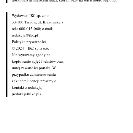
doskonałym miejscem ludzi, którym leży na sercu dobro regionu.
Wydawca: IKC sp. z o.o.
33-100 Tarnów, ul. Krakowska 7
tel.: 600-015-060; e-mail:
redakcja@ikc.pl
;
Polityka prywatności
© 2024 – IKC sp. z o.o.
Nie wyrażamy zgody na
kopiowanie zdjęć i tekstów oraz
innej zawartości portalu. W
przypadku zainteresowania
zakupem licencji prosimy o
kontakt z redakcją
(redakcja@ikc.pl)