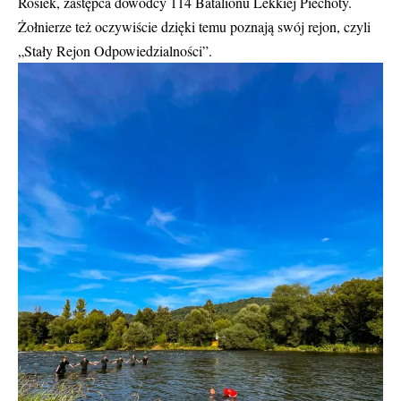
Rosiek, zastępca dowódcy 114 Batalionu Lekkiej Piechoty.
Żołnierze też oczywiście dzięki temu poznają swój rejon, czyli
„Stały Rejon Odpowiedzialności”.