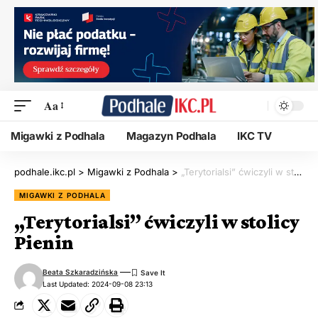
Aa
Migawki z Podhala
Magazyn Podhala
IKC TV
podhale.ikc.pl
>
Migawki z Podhala
>
„Terytorialsi” ćwiczyli w stolicy Pienin
MIGAWKI Z PODHALA
„Terytorialsi” ćwiczyli w stolicy
Pienin
Beata Szkaradzińska
Last Updated: 2024-09-08 23:13