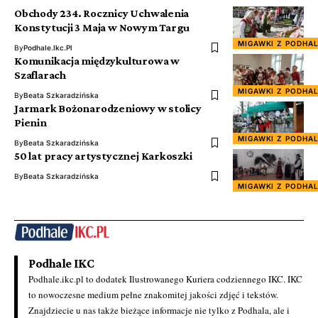
Obchody 234. Rocznicy Uchwalenia
Konstytucji 3 Maja w Nowym Targu
MIGAWKI Z PODHA
By
Podhale.ikc.pl
Komunikacja międzykulturowa w
Szaflarach
MIGAWKI Z PODHA
By
Beata Szkaradzińska
Jarmark Bożonarodzeniowy w stolicy
Pienin
MIGAWKI Z PODHA
By
Beata Szkaradzińska
50 lat pracy artystycznej Karkoszki
By
Beata Szkaradzińska
MIGAWKI Z PODHA
Podhale IKC
Podhale.ikc.pl to dodatek Ilustrowanego Kuriera codziennego IKC. IKC
to nowoczesne medium pełne znakomitej jakości zdjęć i tekstów.
Znajdziecie u nas także bieżące informacje nie tylko z Podhala, ale i