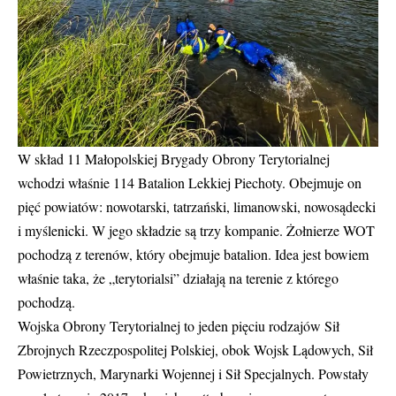
W skład 11 Małopolskiej Brygady Obrony Terytorialnej
wchodzi właśnie 114 Batalion Lekkiej Piechoty. Obejmuje on
pięć powiatów: nowotarski, tatrzański, limanowski, nowosądecki
i myślenicki. W jego składzie są trzy kompanie. Żołnierze WOT
pochodzą z terenów, który obejmuje batalion. Idea jest bowiem
właśnie taka, że „terytorialsi” działają na terenie z którego
pochodzą.
Wojska Obrony Terytorialnej to jeden pięciu rodzajów Sił
Zbrojnych Rzeczpospolitej Polskiej, obok Wojsk Lądowych, Sił
Powietrznych, Marynarki Wojennej i Sił Specjalnych. Powstały