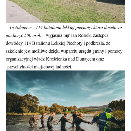
–
To żołnierze z 114 batalionu lekkiej piechoty, która docelowo
ma liczyć 500 osób –
wyjaśnia
mjr Jan Rosiek, zastępca
dowódcy 114 Batalionu Lekkiej Piechoty
i podkreśla, że
szkolenie jest możliwe dzięki wsparciu urzędu gminy i pomocy
organizacyjnej władz Krościenka nad Dunajcem oraz
przychylności miejscowej ludności.