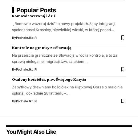
Popular Posts
Romowie wczoraj i dziś
„Romowie wczoraj dziś” to nowy projekt służący integracji
społeczności Krośnicy, niewielkiej wioski, w której ponad…
By
Podhale.ikc.pl
Kontrole na granicy ze Słowacją
Na przejścia graniczne ze Słowacją wróciła kontrola, a to za
sprawą nielegalnej migracji tzw. szlakiem…
By
Podhale.ikc.pl
Ocalony kościółek p.w. Świętego Krzyża
Zabytkowy drewniany kościółek na Piątkowej Górze o mało nie
spłonął dokładnie 28 lat temu –…
By
Podhale.ikc.pl
You Might Also Like