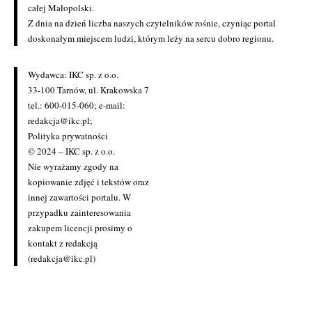
całej Małopolski.
Z dnia na dzień liczba naszych czytelników rośnie, czyniąc portal
doskonałym miejscem ludzi, którym leży na sercu dobro regionu.
Wydawca: IKC sp. z o.o.
33-100 Tarnów, ul. Krakowska 7
tel.: 600-015-060; e-mail:
redakcja@ikc.pl
;
Polityka prywatności
© 2024 – IKC sp. z o.o.
Nie wyrażamy zgody na
kopiowanie zdjęć i tekstów oraz
innej zawartości portalu. W
przypadku zainteresowania
zakupem licencji prosimy o
kontakt z redakcją
(redakcja@ikc.pl)