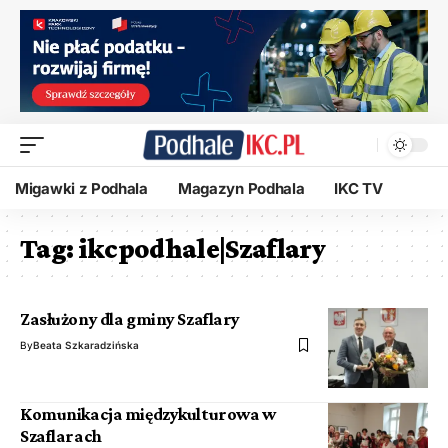
Migawki z Podhala
Magazyn Podhala
IKC TV
Tag:
ikcpodhale|Szaflary
Zasłużony dla gminy Szaflary
By
Beata Szkaradzińska
Komunikacja międzykulturowa w
Szaflarach