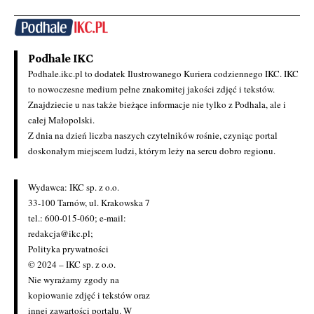
Podhale IKC
Podhale.ikc.pl to dodatek Ilustrowanego Kuriera codziennego IKC. IKC
to nowoczesne medium pełne znakomitej jakości zdjęć i tekstów.
Znajdziecie u nas także bieżące informacje nie tylko z Podhala, ale i
całej Małopolski.
Z dnia na dzień liczba naszych czytelników rośnie, czyniąc portal
doskonałym miejscem ludzi, którym leży na sercu dobro regionu.
Wydawca: IKC sp. z o.o.
33-100 Tarnów, ul. Krakowska 7
tel.: 600-015-060; e-mail:
redakcja@ikc.pl
;
Polityka prywatności
© 2024 – IKC sp. z o.o.
Nie wyrażamy zgody na
kopiowanie zdjęć i tekstów oraz
innej zawartości portalu. W