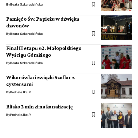
By
Beata Szkaradzińska
Pamięć o Św. Papieżu w dźwięku
dzwonów
By
Beata Szkaradzińska
Finał II etapu 62. Małopolskiego
Wyścigu Górskiego
By
Beata Szkaradzińska
Wikarówka i związki Szaflar z
cystersami
By
Podhale.ikc.pl
Blisko 2 mln zł na kanalizację
By
Podhale.ikc.pl